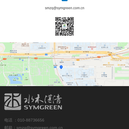
smzq@symgreen.com.cn
电话 ：
010-88736656
邮箱：smzq@symgreen.com.cn