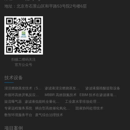
地址：北京市石景山区和平路53号院2号楼6层
扫描二维码关注
官方公众号
技术设备
浸没燃烧蒸发技术（SCE）
渗滤液浸没燃烧蒸发工艺(SCE)
渗滤液腐殖酸提取设备
外循环高效厌氧反应器（UBF）
MBBR 高效脱氮技术
EBIM 技术在渗滤液项目建设与运营的应用
旋流曝气器
渗滤液低能耗全量化处理工艺
工业废水零排放处理技术
专家远程服务系统
耦合型高效催化氧化技术
固液协同处理技术
数智环境服务平台
废气综合治理技术
项目案例